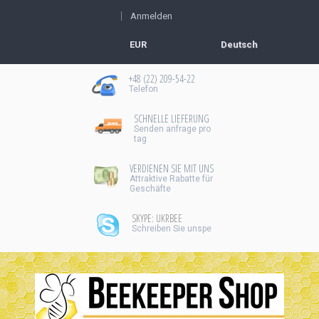
Anmelden
EUR
Deutsch
+48 (22) 209-54-22
Telefon
SCHNELLE LIEFERUNG
Senden
anfrage pro
tag
VERDIENEN SIE MIT UNS
Аttraktive Rabatte für
Geschäfte
SKYPE: UKRBEE
Schreiben Sie unspe